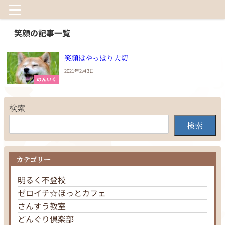
笑顔の記事一覧
笑顔はやっぱり大切
2021年2月3日
のんいく
検索
検索
カテゴリー
明るく不登校
ゼロイチ☆ほっとカフェ
さんすう教室
どんぐり倶楽部