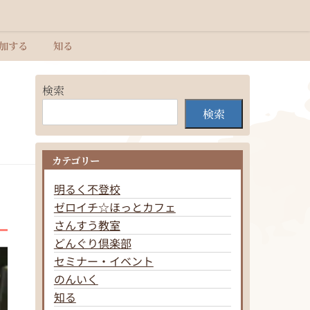
加する
知る
検索
検索
カテゴリー
明るく不登校
ゼロイチ☆ほっとカフェ
さんすう教室
どんぐり倶楽部
セミナー・イベント
のんいく
知る