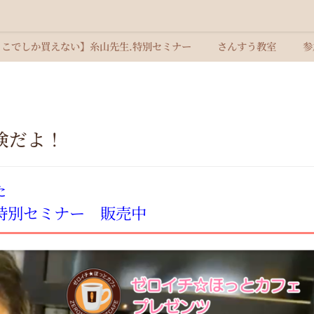
ここでしか買えない】糸山先生.特別セミナー
さんすう教室
参
険だよ！
た
特別セミナー 販売中