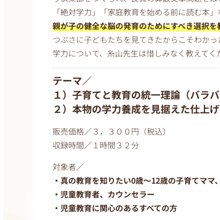
「絶対学力」「家庭教育を始める前に読む本」
親が子の健全な脳の発育のためにすべき選択を
つぶさに子どもたちを見てきたからこそわかっ
学力について、糸山先生は惜しみなく教えてく
テーマ／
１）子育てと教育の統一理論（バラバ
２）本物の学力養成を見据えた仕上げ
販売価格／３，３００円（税込）
収録時間／１時間３２分
対象者／
・真の教育を知りたい0歳〜12歳の子育てママ
・児童教育者、カウンセラー
・児童教育に関心のあるすべての方