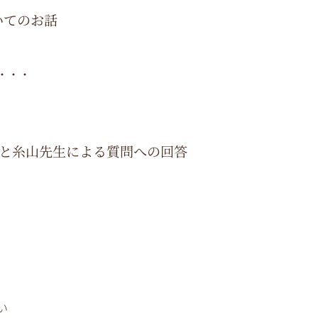
いてのお話
・・・
アと糸山先生による質問への回答
い