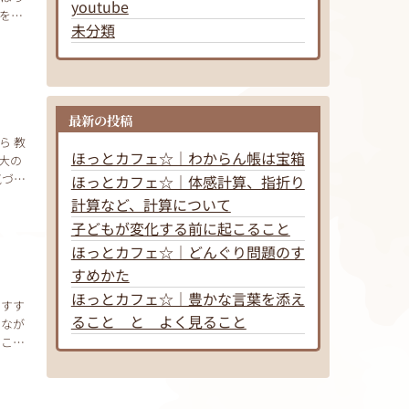
youtube
をす
未分類
最新の投稿
ら 教
ほっとカフェ☆｜わからん帳は宝箱
大の
気づけ
ほっとカフェ☆｜体感計算、指折り
計算など、計算について
子どもが変化する前に起こること
ほっとカフェ☆｜どんぐり問題のす
すめかた
ほっとカフェ☆｜豊かな言葉を添え
のすす
ること と よく見ること
きなが
 こん