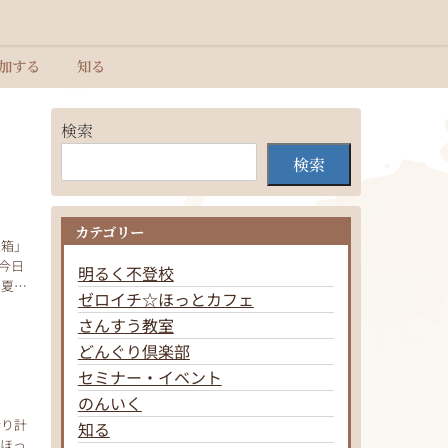
加する
知る
検索
検索
カテゴリー
宝箱」
今日
明るく不登校
よ夏休
ゼロイチ☆ほっとカフェ
さんすう教室
どんぐり倶楽部
セミナー・イベント
のんいく
折り計
知る
、ほっ