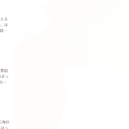
添える
て、ほ
話を
の意図
集まっ
なで
（三角計
、ほっ