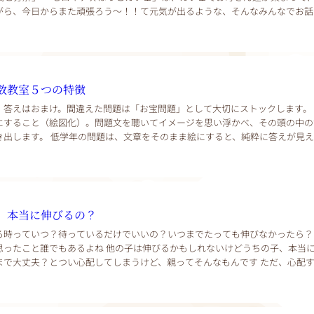
がら、今日からまた頑張ろう～！！て元気が出るような、そんなみんなでお話
なさまこんにちは。ゼロイ...
数教室５つの特徴
、答えはおまけ。間違えた問題は「お宝問題」として大切にストックします。
にすること（絵図化）。問題文を聴いてイメージを思い浮かべ、その頭の中の
き出します。 低学年の問題は、文章をそのまま絵にすると、純粋に答えが見
ています。 絵を描くとき、人は自分の体験を再...
、本当に伸びるの？
る時っていつ？待っているだけでいいの？いつまでたっても伸びなかったら？
思ったこと誰でもあるよね 他の子は伸びるかもしれないけどうちの子、本当
まで大丈夫？とつい心配してしまうけど、親ってそんなもんです ただ、心配
がどんどん賢くなるならいいですが心配しても子...