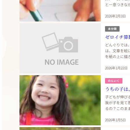
と一息つきな
る会です。 み
2026年2月3日
未分類
ゼロイチ算
どんぐりでは
は、文章を絵
を紙の上に描
る仕組みになっ
2026年1月22日
のんいく
うちの子は
子どもが伸び
我が子を見て
るの？このま
するほど子ども
2026年1月5日