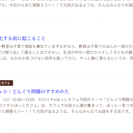
がら、今日からまた頑張ろう～！！て元気が出るような、そんなみんなでお話
んにちは。 ゼロイチインス...
化する前に起こること
ン教室は子育て相談も兼ねていますなぜなら、教育は子育てのほんの一部だか
だけ取り出して語ることはできない。生活の中の一部だからそして子どもの最
れには、なかなか気づけない何年も経ってから、やっと腑に落ちるというか、
は時間がかかりすぎただからこそ、伝えたい思い...
とカフェ
ェ☆｜どんぐり問題のすすめかた
9日（火）10:30〜12:00 ゼロイチ⭐︎ほっとカフェ今回のテーマ「どんぐり問題
ゼロイチ☆ほっとカフェ」は、カフェでお母さん達が集まって、ほっと一息つ
また頑張ろう～！！て元気が出るような、そんなみんなでお話をする会です。
チ東京下町教室の豊里久美...