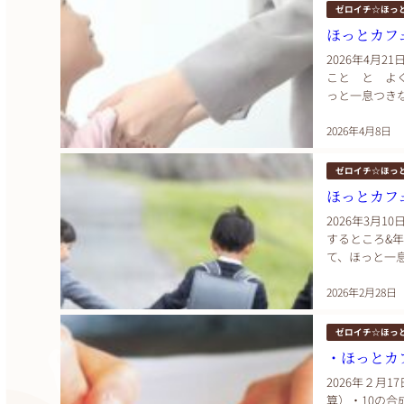
ゼロイチ☆ほっ
ほっとカフ
2026年4月2
こと と よ
っと一息つき
する会です。 
2026年4月8日
ゼロイチ☆ほっ
ほっとカフ
2026年3月1
するところ&
て、ほっと一
お話をする会です
2026年2月28日
ゼロイチ☆ほっ
・ほっとカ
2026年２月1
算）・10の