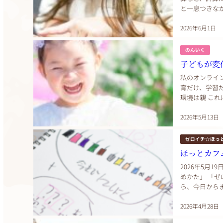
と一息つきな
る会です。 こ
2026年6月1日
のんいく
子どもが変
私のオンライ
育だけ、学習
環境は親 こ
るようになる私
2026年5月13日
ゼロイチ☆ほっ
ほっとカフ
2026年5月1
めかた」 「
ら、今日から
にちは。ゼロイ
2026年4月28日