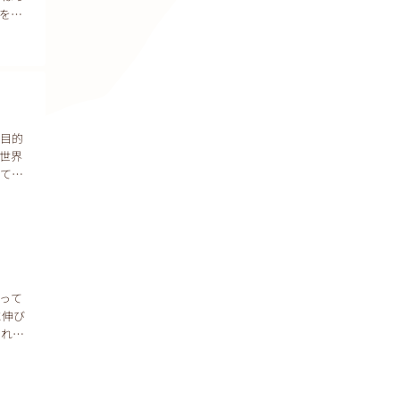
をす
 目的
世界
えてく
って
に伸び
すれば