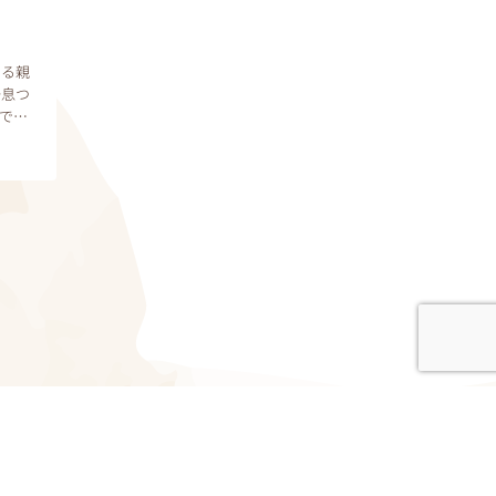
てる親
一息つ
で
2025©︎ゼロイチ｜知識と品格の子育て｜All Rights Reserved.