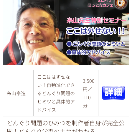
ここははずせな
3,500
い！自動進化でき
円／
糸山泰造
るどんぐり問題の
110
ヒミツと具体的ア
分
ドバイス
どんぐり問題のひみつを制作者自身が完全公
開！どんぐり学習の土台がわかる