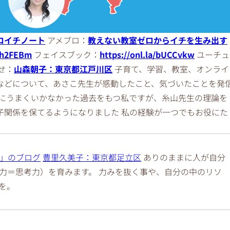
ロイチノート
アメブロ：
教えない教室ゼロからイチを生み出す
/7h2FEBm
フェイスブック：
https://onl.la/bUCCvkw
ユーチュ
せ：
山森朝子：東京都江戸川区
子育て、学習、教室、オンライ
などについて、あさこ先生が感動したこと、気づいたことを発
共にうまくいかなかった過去をもつ私ですが、糸山先生の理論を
子関係を保てるようになりました 私の経験が一つでもお役にた
」のブログ
豊里久美子：東京都足立区
ありのままに人が自分
力＝思考力）を育みます。 力みを抜く事や、自分の中のリソ
を。