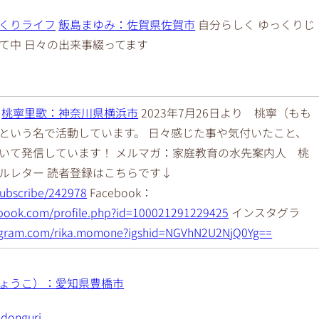
くりライフ
飯島まゆみ：佐賀県佐賀市
自分らしく ゆっくりじ
て中 日々の出来事綴ってます
桃寧里歌：神奈川県横浜市
2023年7月26日より 桃寧（もも
という名で活動しています。 日々感じた事や気付いたこと、
いて発信しています！ メルマガ：家庭教育の水先案内人 桃
ルレター 読者登録はこちらです↓
/subscribe/242978
Facebook：
ebook.com/profile.php?id=100021291229425
インスタグラ
tagram.com/rika.momone?igshid=NGVhN2U2NjQ0Yg==
ょうこ）：愛知県豊橋市
_donguri