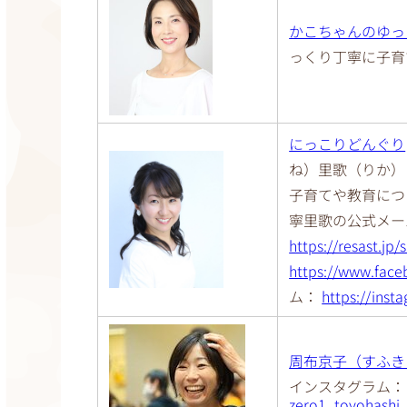
かこちゃんのゆっ
っくり丁寧に子育
にっこりどんぐり
ね）里歌（りか）
子育てや教育につ
寧里歌の公式メー
https://resast.jp
https://www.fac
ム：
https://ins
周布京子（すふき
インスタグラム：
zero1_toyohashi