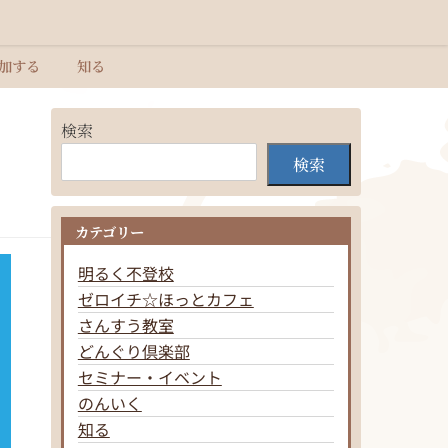
加する
知る
検索
検索
カテゴリー
明るく不登校
ゼロイチ☆ほっとカフェ
さんすう教室
どんぐり倶楽部
セミナー・イベント
のんいく
知る