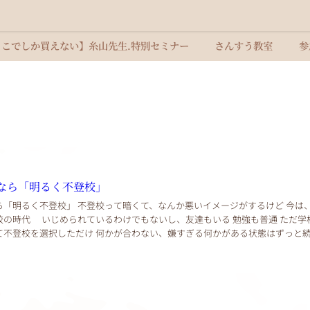
ここでしか買えない】糸山先生.特別セミナー
さんすう教室
参
なら「明るく不登校」
って暗くて、なんか悪いイメージがするけど 今は、明る
、友達もいる 勉強も普通 ただ学校の何
て不登校を選択しただけ 何かが合わない、嫌すぎる何かがある状態はずっと
と、ずっと続くと思っちゃうけど ...