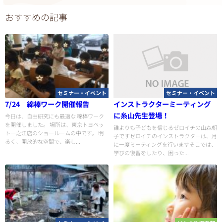
おすすめの記事
セミナー・イベント
セミナー・イベント
7/24 綿棒ワーク開催報告
インストラクターミーティング
に糸山先生登場！
今日は、自由研究にも最適な 綿棒ワーク
を開催しました。 場所は、東京トヨペッ
誰よりも子どもを信じるゼロイチの山森朝
ト一之江店のショールームの中です。 明
子ですゼロイチのインストラクターは、月
るく、開放的な空間で、楽し...
に一度ミーティングを行いますそこでは、
学びの復習をしたり、困った...