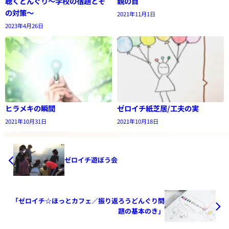
聴くどんぐり〜学校の宿題とそ
親の目
の対策〜
2021年11月1日
2023年4月26日
ヒラメキの瞬間
ゼロイチ紙芝居/工夫の実
2021年10月31日
2021年10月18日
ゼロイチ遊ぼう会
「ゼロイチ☆ほっとカフェ／振り返ろうどんぐり問
題の基本のき」