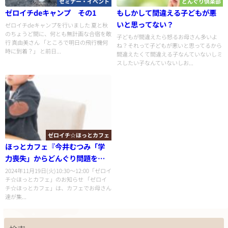
セミナー・イベント
どんぐり倶楽部
ゼロイチdeキャンプ その1
もしかして間違える子どもが悪
いと思ってない？
ゼロイチdeキャンプを行いました 夏と秋
のちょうど間に、何とも無計画な合宿を敢
子どもが間違えたら怒るお母さん多いよ
行 真由美さん 「ところで明日の飛行機何
ね？それって子どもが悪いと思ってるから
時に到着？」 と前日...
間違えたくて間違える子なんていないしミ
スしたい子なんていないしお...
ゼロイチ☆ほっとカフェ
ほっとカフェ『今井むつみ「学
力喪失」からどんぐり問題を紐
解く
2024年11月19日(火)10:30〜12:00「ゼロイ
チ☆ほっとカフェ」のお知らせ 「ゼロイ
チ☆ほっとカフェ」は、カフェでお母さん
達が集...