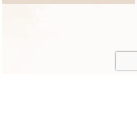
2025©︎ゼロイチ｜知識と品格の子育て｜All Rights Reserved.
デジタルコンテン
特定商取引法に基
プライバシーポリ
ツ販売に関する規
メニュー
トップ
づく表記
シー
約