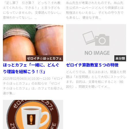
「足し算？ 引き算？ どっち？ それ教
糸山先生が考案されたものです。 糸山先
えてくれたら、できる！」 と言う子ども
生公式ホームページ どんぐり倶楽部とは
になっていませんか。 文章読んでないし、
勉強法ともいえるし、 子どもの守り方で
意味わかってないし、...
もあるし、 健全な子育...
ゼロイチ☆ほっとカフェ
未分類
ほっとカフェ「一緒に、どんぐ
ゼロイチ算数教室５つの特徴
り理論を紐解こう！①」
どんぐりでは、答えはおまけ。間違えた問
題は「お宝問題」として大切にストックし
2025年02月04日(火)10:30〜12:00「ゼロイ
ます。 目的は、文章を絵にすること（絵
チ☆ほっとカフェ」のお知らせ 「ゼロイ
図化）。問題文を聴いてイメ...
チ☆ほっとカフェ」は、カフェでお母さん
達が集...