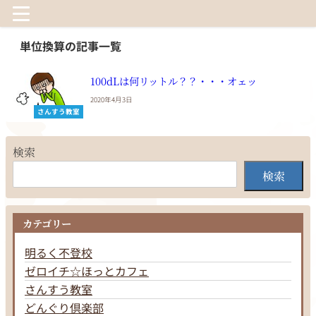
単位換算の記事一覧
100dLは何リットル？？・・・オェッ
2020年4月3日
さんすう教室
検索
検索
カテゴリー
明るく不登校
ゼロイチ☆ほっとカフェ
さんすう教室
どんぐり倶楽部