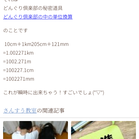
どんぐり倶楽部の秘密道具
どんぐり倶楽部の中の単位換算
のことです
10cm＋1km205cm＋121mm
=1.002271km
=1002.271m
=100227.1cm
=1002271mm
これが瞬時に出来ちゃう！すごいでしょ(°▽°)
さんすう教室
の関連記事