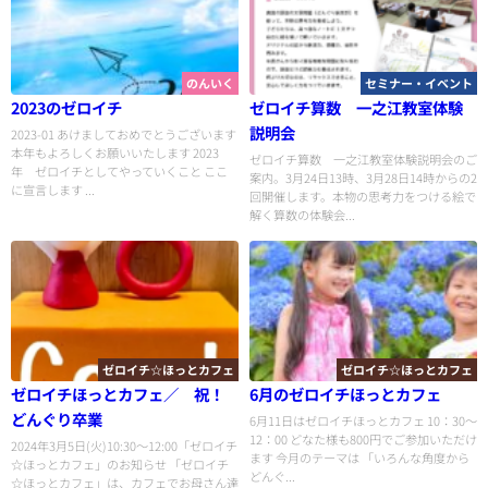
のんいく
セミナー・イベント
2023のゼロイチ
ゼロイチ算数 一之江教室体験
説明会
2023-01 あけましておめでとうございます
本年もよろしくお願いいたします 2023
ゼロイチ算数 一之江教室体験説明会のご
年 ゼロイチとしてやっていくこと ここ
案内。3月24日13時、3月28日14時からの2
に宣言します ...
回開催します。本物の思考力をつける絵で
解く算数の体験会...
ゼロイチ☆ほっとカフェ
ゼロイチ☆ほっとカフェ
ゼロイチほっとカフェ／ 祝！
6月のゼロイチほっとカフェ
どんぐり卒業
6月11日はゼロイチほっとカフェ 10：30〜
12：00 どなた様も800円でご参加いただけ
2024年3月5日(火)10:30〜12:00「ゼロイチ
ます 今月のテーマは 「いろんな角度から
☆ほっとカフェ」のお知らせ 「ゼロイチ
どんぐ...
☆ほっとカフェ」は、カフェでお母さん達