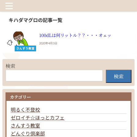
キハダマグロの記事一覧
100dLは何リットル？？・・・オェッ
2020年4月3日
さんすう教室
検索
検索
カテゴリー
明るく不登校
ゼロイチ☆ほっとカフェ
さんすう教室
どんぐり倶楽部