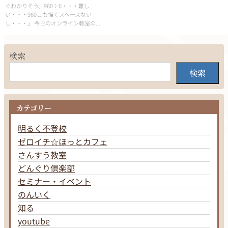
ぐわかりそう。960÷6・・・難し
い・・・960こも描くスペースない
し・・・」 今日のオンライン教室の...
検索
検索
カテゴリー
明るく不登校
ゼロイチ☆ほっとカフェ
さんすう教室
どんぐり倶楽部
セミナー・イベント
のんいく
知る
youtube