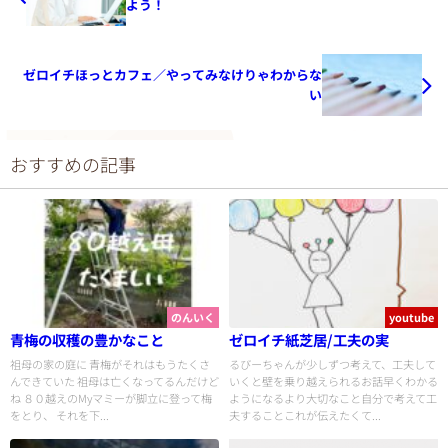
よう！
ゼロイチほっとカフェ／やってみなけりゃわからな
い
おすすめの記事
のんいく
youtube
青梅の収穫の豊かなこと
ゼロイチ紙芝居/工夫の実
祖母の家の庭に 青梅がそれはもうたくさ
るびーちゃんが少しずつ考えて、工夫して
んできていた 祖母は亡くなってるんだけど
いくと壁を乗り越えられるお話早くわかる
ね ８０越えのMyマミーが脚立に登って梅
ようになるより大切なこと自分で考えて工
をとり、 それを下...
夫することこれが伝えたくて...