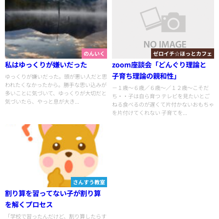
のんいく
ゼロイチ☆ほっとカフェ
私はゆっくりが嫌いだった
zoom座談会「どんぐり理論と
子育ち理論の親和性」
ゆっくりが嫌いだった。頭が悪い人だと思
われたくなかったから。勝手な思い込みが
－１歳～６歳／６歳～／１２歳～こそだ
多いことに気づいて、ゆっくりが大切だと
ち・・子は自ら育つ テレビを見たいとご
気づいたら、やっと息が大き...
ねる食べるのが遅くて片付かないおもちゃ
を片付けてくれない 子育てを...
さんすう教室
割り算を習ってない子が割り算
を解くプロセス
「学校で習ったんだけど、割り算したらす