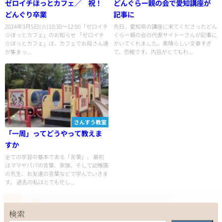
ゼロイチほっとカフェ／ 祝！
どんぐらー親の会で愛知講座が
どんぐり卒業
記事に
2024年3月5日(火)10:30〜12:00「ゼロイチ
先日、愛知県の講座に来てくださったどん
☆ほっとカフェ」のお知らせ 「ゼロイチ
ぐらー親の会の代表サイトーさんが記事に
☆ほっとカフェ」は、カフェでお母さん達
かいてくれました。素晴らしい文章すぎ
が集まっ...
て、恐縮です。内容がとてもわ...
さんすう教室
「一周」ってどうやって教えま
すか
全ての学習の基本である「言葉」。 最初
はママやパパの言葉、家族、そして幼稚園
の先生、お友達の言葉などで学んでいきま
す。 過去の私はとても忙し...
検索