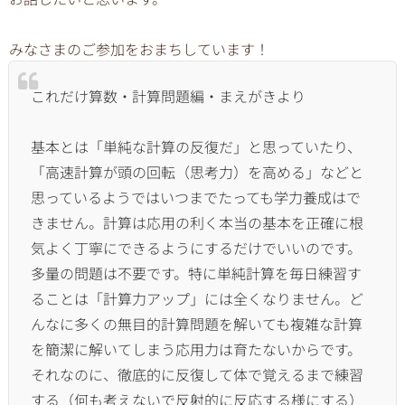
みなさまのご参加をおまちしています！
これだけ算数・計算問題編・まえがきより
基本とは「単純な計算の反復だ」と思っていたり、
「
高速計算が頭の回転（思考力）を高める」
などと
思っているようではいつまでたっても学力養成はで
きません
。
計算は応用の利く本当の基本を正確に根
気よく丁寧にできるように
するだけでいいのです。
多量の問題は不要です。
特に単純計算を毎日練習す
ることは「計算力アップ」
には全くなりません。
ど
んなに多くの無目的計算問題を解いても複雑な計算
を簡潔に解い
てしまう応用力は育たないからです。
それなのに、
徹底的に反復して体で覚えるまで練習
する（
何も考えないで反射的に反応する様にする）