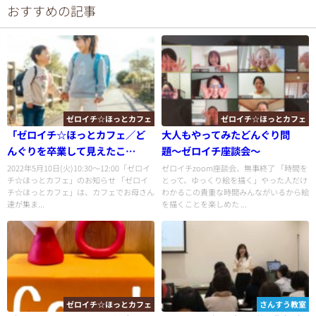
おすすめの記事
ゼロイチ☆ほっとカフェ
ゼロイチ☆ほっとカフェ
「ゼロイチ☆ほっとカフェ／ど
大人もやってみたどんぐり問
んぐりを卒業して見えたこ
題〜ゼロイチ座談会〜
と・・・
2022年5月10日(火)10:30〜12:00「ゼロイ
ゼロイチzoom座談会、無事終了 「時間を
チ☆ほっとカフェ」のお知らせ 「ゼロイ
とって、ゆっくり絵を描く」やった人だけ
チ☆ほっとカフェ」は、カフェでお母さん
わかるこの貴重な時間みんながいるから絵
達が集ま...
を描くことを楽しめた ...
ゼロイチ☆ほっとカフェ
さんすう教室