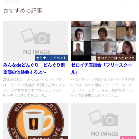
おすすめの記事
セミナー・イベント
ゼロイチ☆ほっとカフェ
みんなdeどんぐり どんぐり倶
ゼロイチ座談会「フリースクー
楽部の体験会するよ～
ル」
夏休み恒例の みんなdeどんぐり 今回
ゼロイチzoom座談会のお知らせです好評
は、 どんぐり倶楽部の問題を初めてする
につき、次のお題はフリースクール！な
子、 いつもお家でお母さんとしてる子、
ぜ、フリースクールを考え始めたの？どう
朝子先生と話してみたい方...
やって情報集めたの？どうし...