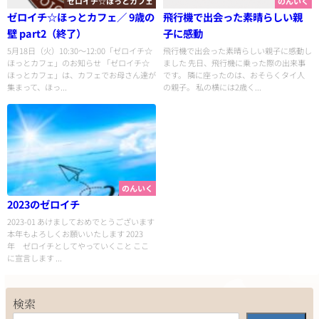
ゼロイチ☆ほっとカフェ
のんいく
ゼロイチ☆ほっとカフェ／ 9歳の
飛行機で出会った素晴らしい親
壁 part2（終了）
子に感動
5月18日（火）10:30～12:00「ゼロイチ☆
飛行機で出会った素晴らしい親子に感動し
ほっとカフェ」のお知らせ 「ゼロイチ☆
ました 先日、飛行機に乗った際の出来事
ほっとカフェ」は、カフェでお母さん達が
です。 隣に座ったのは、おそらくタイ人
集まって、ほっ...
の親子。 私の横には2歳く...
のんいく
2023のゼロイチ
2023-01 あけましておめでとうございます
本年もよろしくお願いいたします 2023
年 ゼロイチとしてやっていくこと ここ
に宣言します ...
検索