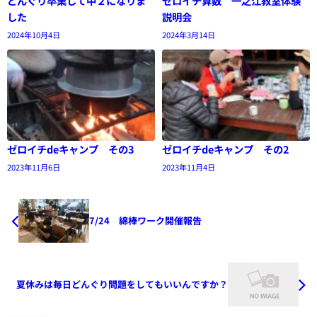
どんぐり卒業して中２になりま
ゼロイチ算数 一之江教室体験
した
説明会
2024年10月4日
2024年3月14日
ゼロイチdeキャンプ その3
ゼロイチdeキャンプ その2
2023年11月6日
2023年11月4日
7/24 綿棒ワーク開催報告
夏休みは毎日どんぐり問題をしてもいいんですか？