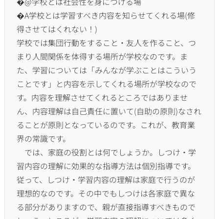
�@学校とは社会性を身につける場
�A学校とは学習すべき内容を知らせてくれる場(
修
得させてはくれない！)
学校では集団行動をすること・友人を作ること、
つ
まり人間関係を体得する場所が学校なのです。ま
た、
学習については「みんなが学ぶことはこういう
ことです」
と内容を示してくれる場所が学校なので
す。
内容を理解させてくれるところではありませ
ん、
内容理解は自己責任に置いて(自助の原則)
なされ
ることが原則となっているのです。これが、
教育業
界の常識です。
では、家庭の役割とは何でしょうか。しつけ・
学
習内容の理解に効果的な指導方法は個別指導です。
従って、
しつけ・学習内容の理解は家庭で行うのが
理想的なのです。
その中でもしつけは各家庭で異な
る部分がありますので、
親が直接指導すべきもので