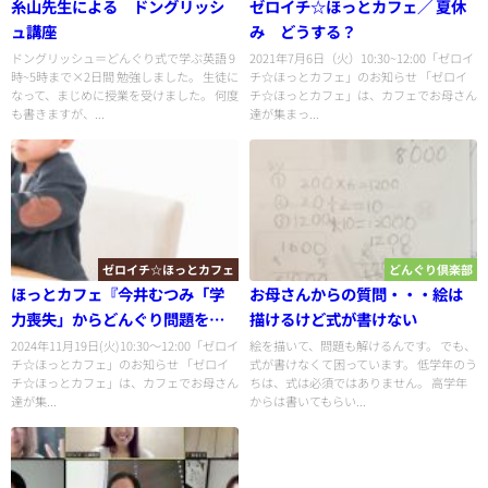
糸山先生による ドングリッシ
ゼロイチ☆ほっとカフェ／ 夏休
ュ講座
み どうする？
ドングリッシュ＝どんぐり式で学ぶ英語 9
2021年7月6日（火）10:30~12:00「ゼロイ
時~5時まで×2日間 勉強しました。 生徒に
チ☆ほっとカフェ」のお知らせ 「ゼロイ
なって、まじめに授業を受けました。 何度
チ☆ほっとカフェ」は、カフェでお母さん
も書きますが、...
達が集まっ...
ゼロイチ☆ほっとカフェ
どんぐり倶楽部
ほっとカフェ『今井むつみ「学
お母さんからの質問・・・絵は
力喪失」からどんぐり問題を紐
描けるけど式が書けない
解く
2024年11月19日(火)10:30〜12:00「ゼロイ
絵を描いて、問題も解けるんです。 でも、
チ☆ほっとカフェ」のお知らせ 「ゼロイ
式が書けなくて困っています。 低学年のう
チ☆ほっとカフェ」は、カフェでお母さん
ちは、式は必須ではありません。 高学年
達が集...
からは書いてもらい...