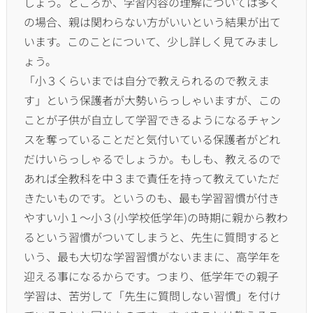
しょう。ところが、
学習内容の理解については多く
の場合、
親は関わらない方がいいという結果が出て
います。
このことについて、少し詳しく見てみまし
ょう。
「小３くらいまでは自分で教えられるので教えま
す」
という保護者が大勢いらっしゃいますが、
この
ことが子供が自立して学習できるようになるチャン
スを奪って
いることだと気付いている保護者がどれ
だけいらっしゃるでしょう
か。もしも、
教えるので
あれば全教科を中３まで責任を持って教えていただ
きた
いものです。というのも、最も学習習慣が付き
やすい小１～小３(
小学校低学年)
の時期に親から教わ
るという習慣がついてしまうと、
先生に質問すると
いう、最も大切な学習習慣がないままに、
高学年を
迎える事になるからです。つまり、
低学年での親子
学習は、苦労して「先生に質問しない習慣」
を付け