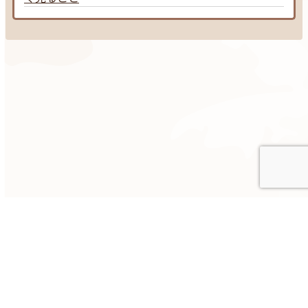
2025©︎ゼロイチ｜知識と品格の子育て｜All Rights Reserved.