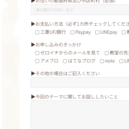
▶︎お住いの都道府県及び市区町村（必須）
▶︎お支払い方法（必ず1カ所チェックしてくだ
三菱UFJ銀行
Paypay
LINEpay
▶︎お申し込みのきっかけ
ゼロイチからのメールを見て
教室の先
アメブロ
はてなブログ
note
L
▶︎その他の場合はご記入ください
▶︎今回のテーマに関してお話ししたいこと