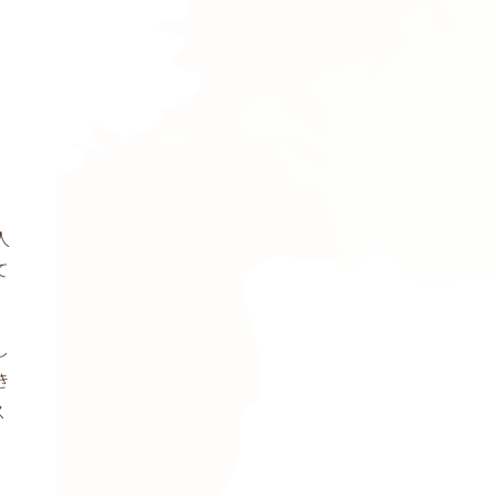
人
て
し
き
ス