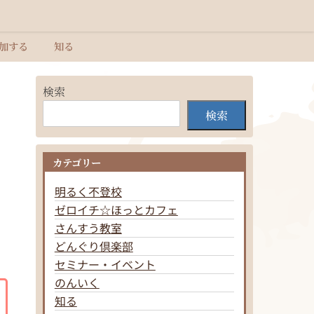
加する
知る
検索
検索
カテゴリー
明るく不登校
ゼロイチ☆ほっとカフェ
さんすう教室
どんぐり倶楽部
セミナー・イベント
のんいく
知る