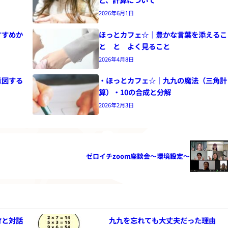
2026年6月1日
すすめか
ほっとカフェ☆｜豊かな言葉を添えるこ
と と よく見ること
2026年4月8日
意図する
・ほっとカフェ☆｜九九の魔法（三角計
算）・10の合成と分解
2026年2月3日
ゼロイチzoom座談会〜環境設定〜
育と対話
九九を忘れても大丈夫だった理由