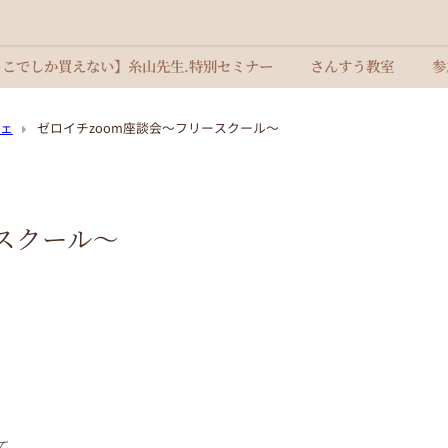
ここでしか買えない】糸山先生.特別セミナー
さんすう教室
参
ェ
ゼロイチzoom座談会〜フリースクール〜
スクール〜
、
て、