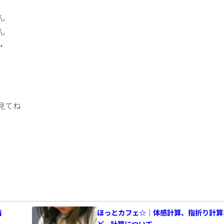
ん
ん
・
見てね
箱
ほっとカフェ☆｜体感計算、指折り計算
ど、計算について