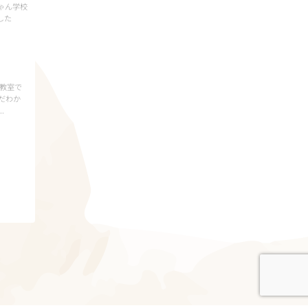
ゃん学校
した
ン教室で
だわか
.