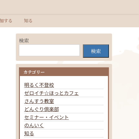
加する
知る
検索
検索
カテゴリー
明るく不登校
ゼロイチ☆ほっとカフェ
さんすう教室
どんぐり倶楽部
セミナー・イベント
のんいく
知る