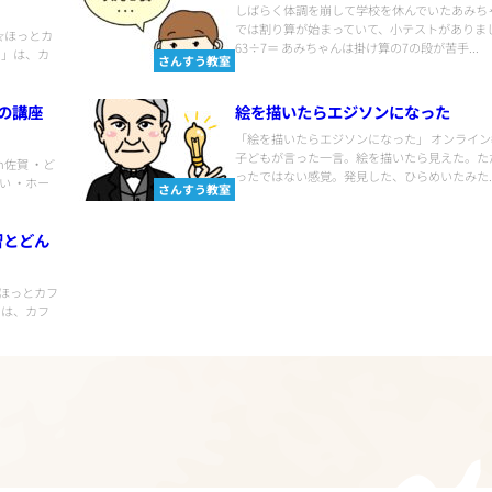
しばらく体調を崩して学校を休んでいたあみち
では割り算が始まっていて、小テストがありま
イチ☆ほっとカ
63÷7＝ あみちゃんは掛け算の7の段が苦手...
ェ」は、カ
さんすう教室
人の講座
絵を描いたらエジソンになった
「絵を描いたらエジソンになった」 オンライ
子どもが言った一言。絵を描いたら見えた。た
n佐賀 ・ど
ったではない感覚。発見した、ひらめいたみた..
い ・ホー
さんすう教室
習とどん
チ☆ほっとカフ
」は、カフ