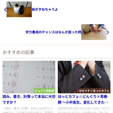
絵がすねちゃうよ
学力養成のチャンスはなんか困った時
おすすめの記事
どんぐり倶楽部
ゼロイチ☆ほっとカフェ
読み、書き、計算って本当に大切
ほっとカフェ☆どんぐり×思春
ですか？
期 〜小中高生、変化してきた親
子の関わり方〜
「読み、書き、計算」 本当に大切かどう
2025年05月20日(火)10:30〜12:00「ゼロイ
か考えたことがありますか 私は、英語の
チ☆ほっとカフェ」のお知らせ 「ゼロイ