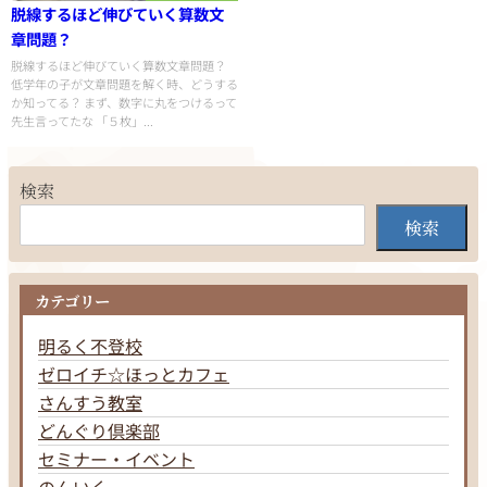
脱線するほど伸びていく算数文
章問題？
脱線するほど伸びていく算数文章問題？
低学年の子が文章問題を解く時、どうする
か知ってる？ まず、数字に丸をつけるって
先生言ってたな 「５枚」...
検索
検索
カテゴリー
明るく不登校
ゼロイチ☆ほっとカフェ
さんすう教室
どんぐり倶楽部
セミナー・イベント