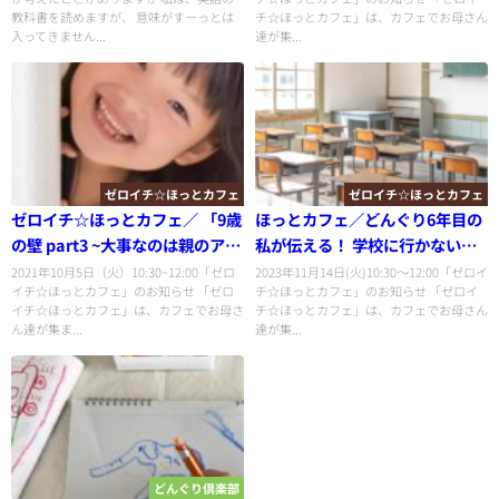
教科書を読めますが、 意味がすーっとは
チ☆ほっとカフェ」は、カフェでお母さん
入ってきません...
達が集...
ゼロイチ☆ほっとカフェ
ゼロイチ☆ほっとカフェ
ゼロイチ☆ほっとカフェ／ 「9歳
ほっとカフェ／どんぐり6年目の
の壁 part3 ~大事なのは親のアッ
私が伝える！ 学校に行かない選
プグレードだった!~」
択
2021年10月5日（火）10:30~12:00「ゼロ
2023年11月14日(火)10:30〜12:00「ゼロイ
イチ☆ほっとカフェ」のお知らせ 「ゼロ
チ☆ほっとカフェ」のお知らせ 「ゼロイ
イチ☆ほっとカフェ」は、カフェでお母さ
チ☆ほっとカフェ」は、カフェでお母さん
ん達が集ま...
達が集...
どんぐり倶楽部