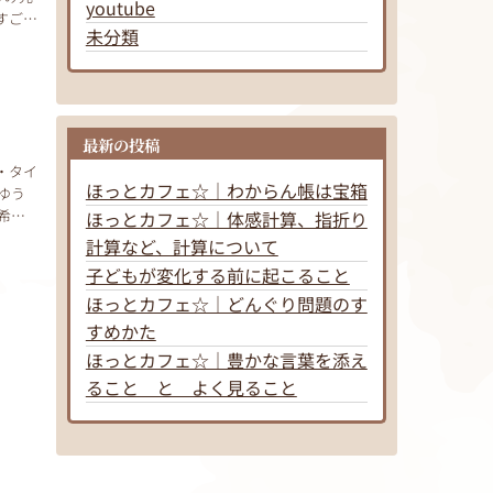
youtube
すごい
未分類
最新の投稿
・タイ
ほっとカフェ☆｜わからん帳は宝箱
ゆう
希
ほっとカフェ☆｜体感計算、指折り
計算など、計算について
子どもが変化する前に起こること
ほっとカフェ☆｜どんぐり問題のす
すめかた
ほっとカフェ☆｜豊かな言葉を添え
ること と よく見ること