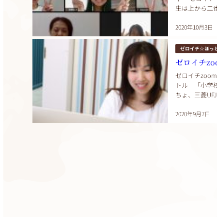
生は上から二
量の習い事をし
2020年10月3日
ゼロイチ☆ほっ
ゼロイチz
ゼロイチzoo
トル 「小学
ちょ、三菱UF
望」と入室時の
2020年9月7日