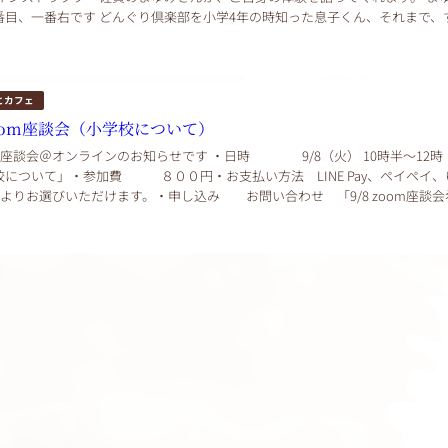
番目、一番右です どんぐり倶楽部を小学4年の時知った息子くん、それまで、
ていた息子くん、外遊びが嫌いだった...
とカフェ
oom座談会（小学校について）
m座談会＠オンラインのお知らせです ・日時 9/8（火） 10時半〜12時
校について」・参加費 ８００円・お支払い方法 LINE Pay、ペイペイ、
Jよりお選びいただけます。・申し込み お問い合わせ 「9/8 zoom座談会
お名前の記入をお願...