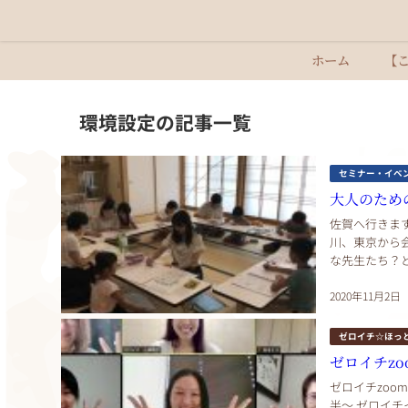
ホーム
【
環境設定の記事一覧
セミナー・イベ
大人のための
佐賀へ行きま
川、東京から
な先生たち？
たいことがある
2020年11月2日
ゼロイチ☆ほっ
ゼロイチz
ゼロイチzoo
半〜 ゼロイ