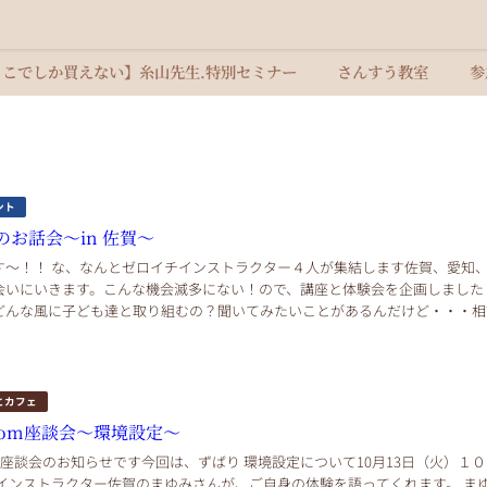
ここでしか買えない】糸山先生.特別セミナー
さんすう教室
参
ント
お話会〜in 佐賀〜
す〜！！ な、なんとゼロイチインストラクター４人が集結します佐賀、愛知
会いにいきます。こんな機会滅多にない！ので、講座と体験会を企画しました
どんな風に子ども達と取り組むの？聞いてみたいことがあるんだけど・・・相
んだけど・・・思考力をつける問題ってどんなの...
とカフェ
oom座談会〜環境設定〜
m座談会のお知らせです今回は、ずばり 環境設定について10月13日（火）１
チインストラクター佐賀のまゆみさんが、ご自身の体験を語ってくれます。 ま