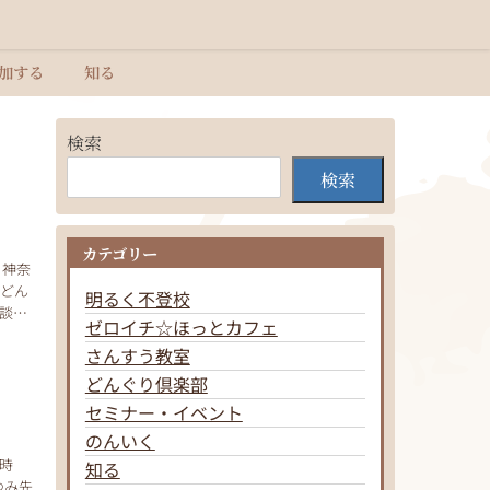
加する
知る
検索
検索
カテゴリー
、神奈
 どん
明るく不登校
談し
ゼロイチ☆ほっとカフェ
さんすう教室
どんぐり倶楽部
セミナー・イベント
のんいく
０時
知る
ゆみ先