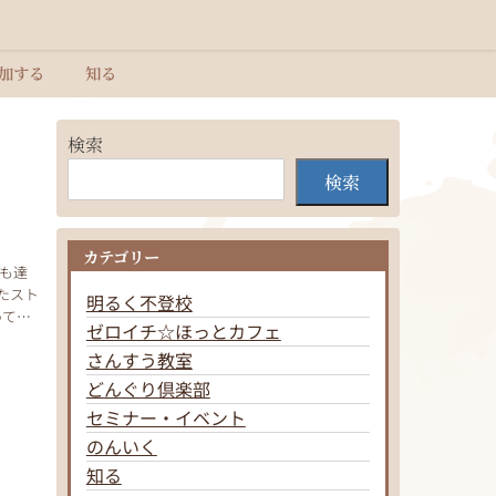
加する
知る
検索
検索
カテゴリー
も達
たスト
明るく不登校
めてご
ゼロイチ☆ほっとカフェ
さんすう教室
どんぐり倶楽部
セミナー・イベント
のんいく
知る