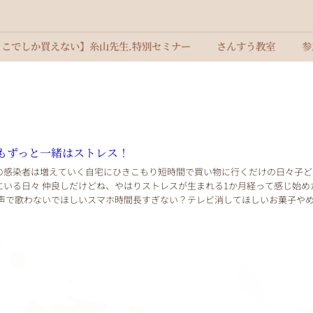
ここでしか買えない】糸山先生.特別セミナー
さんすう教室
参
もずっと一緒はストレス！
の感染者は増えていく自宅にひきこもり短時間で買い物に行くだけの日々子ど
にいる日々 仲良しだけどね、やはりストレスが生まれる1か月経って感じ始め
大声で歌わないでほしいスマホ時間長すぎない？テレビ消してほしいお菓子や
起きるのやめて掃除機して そして4月からの...