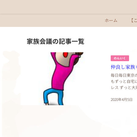
ホーム
【
家族会議の記事一覧
のんいく
仲良し家族
毎日毎日東京
もずっと自宅
レス ずっと
はん食べて昼に
2020年4月5日