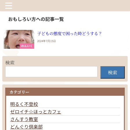
おもしろい方への記事一覧
子どもの態度で困った時どうする？
2024年7月15日
のんいく
検索
検索
カテゴリー
明るく不登校
ゼロイチ☆ほっとカフェ
さんすう教室
どんぐり倶楽部