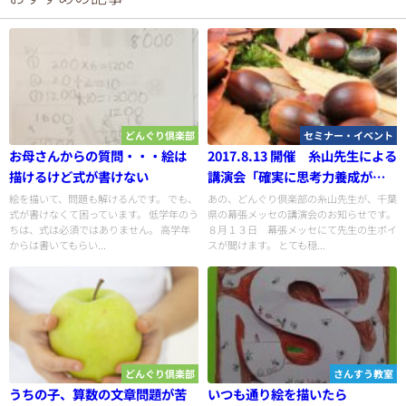
どんぐり倶楽部
セミナー・イベント
お母さんからの質問・・・絵は
2017.8.13 開催 糸山先生による
描けるけど式が書けない
講演会「確実に思考力養成がで
きる簡単な理論と手法」
絵を描いて、問題も解けるんです。 でも、
あの、どんぐり倶楽部の糸山先生が、千葉
式が書けなくて困っています。 低学年のう
県の幕張メッセの講演会のお知らせです。
ちは、式は必須ではありません。 高学年
８月１３日 幕張メッセにて先生の生ボイ
からは書いてもらい...
スが聞けます。 とても穏...
どんぐり倶楽部
さんすう教室
うちの子、算数の文章問題が苦
いつも通り絵を描いたら