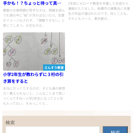
手かも！？ちょっと待って真実
2年前にゼロイチ教室を卒業した生徒から
連絡が入りました。船橋市の展覧会に卒業
は
算数の文章問題が苦手な子は、問題を読ん
生の作品が選ばれたのです。何と二人も。
でも頭の中に“絵”が浮かばないだけ。言葉
それともう一人、東京都の...
がイメージ化されず、「理解できない」と
感じてしまう。大切なのは...
さんすう教室
小学2年生が教わらずに３桁の引
き算をすると
本当にびっくりするのが、子ども達の発想
力！教えられないと、こんなことまで思い
つくんですね〜小学2年生になって２ヶ月
もたってない、すみっこぐら...
検索
検索