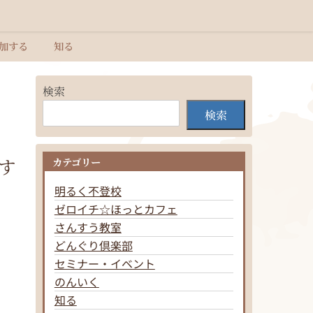
加する
知る
検索
検索
す
カテゴリー
明るく不登校
ゼロイチ☆ほっとカフェ
さんすう教室
どんぐり倶楽部
セミナー・イベント
のんいく
知る