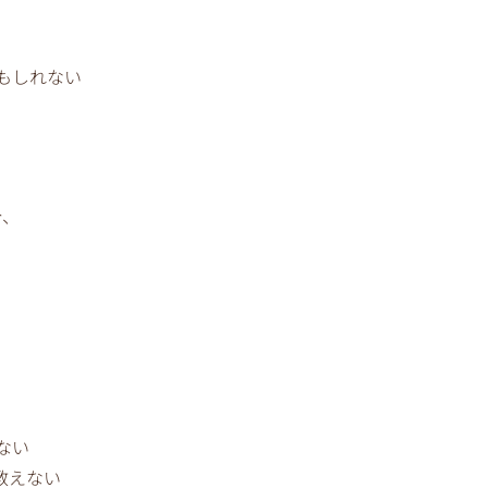
もしれない
分、
ない
教えない