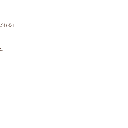
される」
と