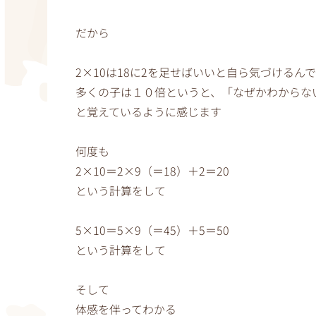
だから
2×10は18に2を足せばいいと自ら気づけるん
多くの子は１０倍というと、「なぜかわからな
と覚えているように感じます
何度も
2×10＝2×9（＝18）＋2＝20
という計算をして
5×10＝5×9（＝45）＋5＝50
という計算をして
そして
体感を伴ってわかる