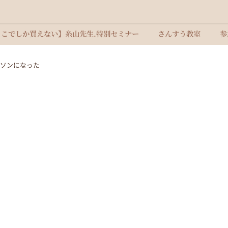
ここでしか買えない】糸山先生.特別セミナー
さんすう教室
参
ソンになった
た