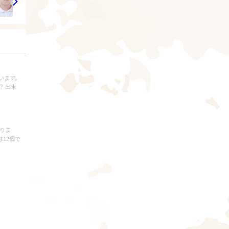
います。
？ 出来
りま
は12個で