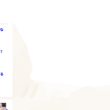
らな
？
なる