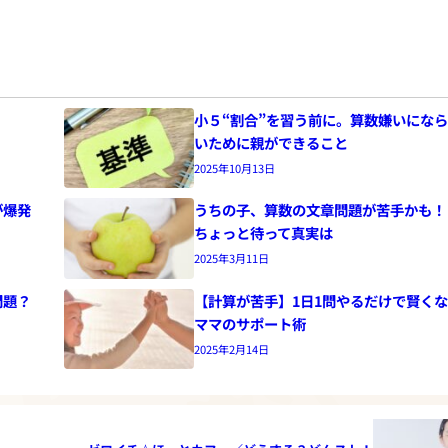
小５“割合”を習う前に。算数嫌いにな
いために親ができること
2025年10月13日
が爆発
うちの子、算数の文章問題が苦手かも！
ちょっと待って真実は
2025年3月11日
問題？
【計算が苦手】1日1問やるだけで賢く
ママのサポート術
2025年2月14日