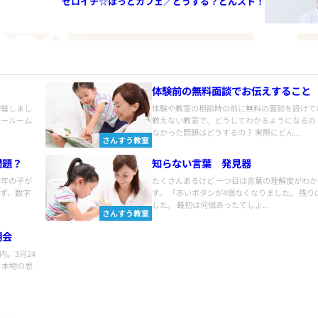
ゼロイチ☆ほっとカフェ／どうする？どんスト！
体験前の無料面談でお伝えすること
開催しまし
体験や教室の相談時の前に無料の面談を設けて
ョールーム
教えない教室で、どうしてわかるようになるの
なかった問題はどうするの？ 実際にどん...
さんすう教室
問題？
知らない言葉 発見器
学年の子が
たくさんあるけど 一つ目は言葉の理解度がわか
まず、数字
す。 「赤いボタンが4個なくなりました。 残り
した。 最初は何個あったでしょ...
さんすう教室
明会
。3月24
。本物の思