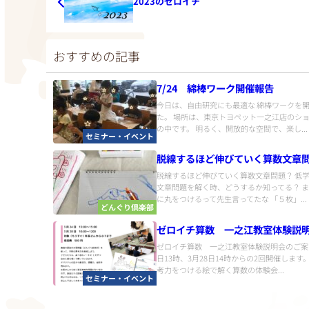
2023のゼロイチ
おすすめの記事
7/24 綿棒ワーク開催報告
今日は、自由研究にも最適な 綿棒ワークを
た。 場所は、東京トヨペット一之江店のシ
の中です。 明るく、開放的な空間で、楽し...
セミナー・イベント
脱線するほど伸びていく算数文章
脱線するほど伸びていく算数文章問題？ 低
文章問題を解く時、どうするか知ってる？ 
に丸をつけるって先生言ってたな 「５枚」...
どんぐり倶楽部
ゼロイチ算数 一之江教室体験説
ゼロイチ算数 一之江教室体験説明会のご案内
日13時、3月28日14時からの2回開催します
考力をつける絵で解く算数の体験会...
セミナー・イベント