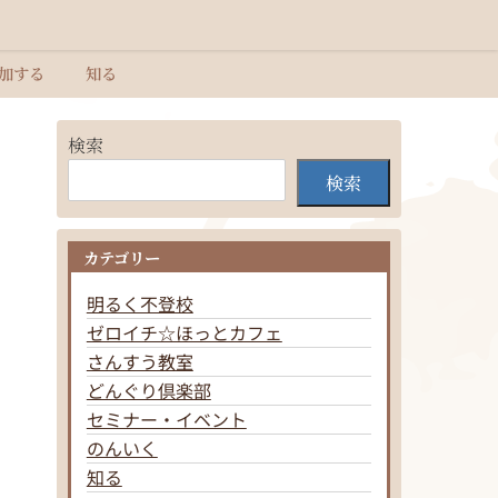
加する
知る
検索
検索
カテゴリー
明るく不登校
ゼロイチ☆ほっとカフェ
さんすう教室
どんぐり倶楽部
セミナー・イベント
のんいく
知る