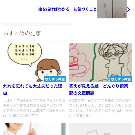
絵を描けばわかる に気づくこと
おすすめの記事
さんすう教室
さんすう教室
九九を忘れても大丈夫だった理
答えが見える絵 どんぐり倶楽
由
部の文章問題
しばらく体調を崩して学校を休んでいたあ
小2女子の作品です いつも絵を丁寧に描い
みちゃん学校では割り算が始まっていて、
てくれるTちゃん。 フンコロガシもウンコ
小テストがありました63÷7＝ あみちゃん
ロガシも、 Tちゃんの手にかかれば、 かわ
は掛け算の7の段が苦手...
いく変身します。 ...