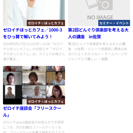
ゼロイチ☆ほっとカフェ
セミナー・イベント
ゼロイチほっとカフェ／1000-3
第2回どんぐり倶楽部を考える大
をひっ算で解いてみよう！
人の講座 in佐賀
2024年9月17日(火)10:30〜12:00「ゼロイ
第2回どんぐり倶楽部を考える大人の講
チ☆ほっとカフェ」のお知らせ 「ゼロイ
座 in佐賀 ・どんぐり倶楽部に興味はあ
チ☆ほっとカフェ」は、カフェでお母さん
るけどよくわからない ・ホームページが
達が集ま...
ジャングルで難しい ・宿題...
ゼロイチ☆ほっとカフェ
ゼロイチ座談会「フリースクー
ル」
ゼロイチzoom座談会のお知らせです好評
につき、次のお題はフリースクール！な
ぜ、フリースクールを考え始めたの？どう