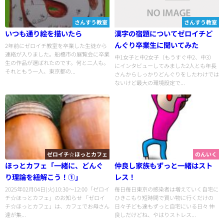
さんすう教室
さんすう教室
いつも通り絵を描いたら
漢字の宿題についてゼロイチど
んぐり卒業生に聞いてみた
2年前にゼロイチ教室を卒業した生徒から
連絡が入りました。船橋市の展覧会に卒業
中1女子と中2女子（もうすぐ中2、中3）
生の作品が選ばれたのです。何と二人も。
にインタビューしてみました2人とも年長
それともう一人、東京都の...
さんからしっかりどんぐりをしたわけでは
ないけど最大の環境設定で...
ゼロイチ☆ほっとカフェ
のんいく
ほっとカフェ「一緒に、どんぐ
仲良し家族もずっと一緒はスト
り理論を紐解こう！①」
レス！
2025年02月04日(火)10:30〜12:00「ゼロイ
毎日毎日東京の感染者は増えていく自宅に
チ☆ほっとカフェ」のお知らせ 「ゼロイ
ひきこもり短時間で買い物に行くだけの
チ☆ほっとカフェ」は、カフェでお母さん
日々子ども達もずっと自宅にいる日々 仲
達が集...
良しだけどね、やはりストレス...