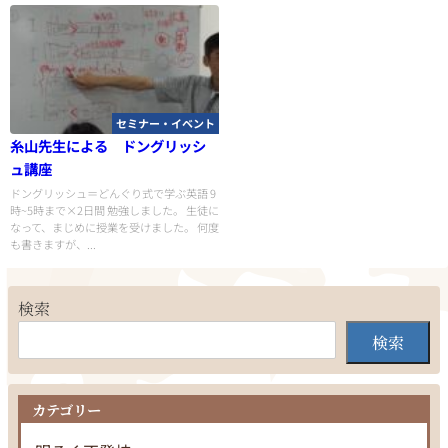
セミナー・イベント
糸山先生による ドングリッシ
ュ講座
ドングリッシュ＝どんぐり式で学ぶ英語 9
時~5時まで×2日間 勉強しました。 生徒に
なって、まじめに授業を受けました。 何度
も書きますが、...
検索
検索
カテゴリー