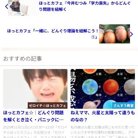
ほっとカフェ『今井むつみ「学力喪失」からどんぐ
り問題を紐解く
ほっとカフェ「一緒に、どんぐり理論を紐解こう！
①」
おすすめの記事
ゼロイチ☆ほっとカフェ
さんすう教室
ほっとカフェ☆｜どんぐり問題
ねえママ、火星と太陽って違うも
を解くとき泣く・パニックにな
のなの？
る
2025年11月11日(火)10:30〜12:00「ゼロイ
私の娘は火星と太陽は同じものだと思って
チ☆ほっとカフェ」のお知らせ 「ゼロイ
いたんです中学の理科の授業の時に、クラ
チ☆ほっとカフェ」は、カフェでお母さん
スで大笑いされるまで(￣∇￣) 娘から「今