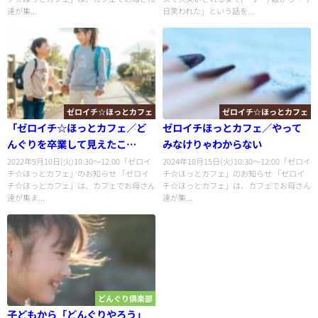
達が集...
日笑われた」という話を...
ゼロイチ☆ほっとカフェ
ゼロイチ☆ほっとカフェ
「ゼロイチ☆ほっとカフェ／ど
ゼロイチほっとカフェ／やって
んぐりを卒業して見えたこ
みなけりゃわからない
と・・・
2022年5月10日(火)10:30〜12:00「ゼロイ
2024年10月15日(火)10:30〜12:00「ゼロイ
チ☆ほっとカフェ」のお知らせ 「ゼロイ
チ☆ほっとカフェ」のお知らせ 「ゼロイ
チ☆ほっとカフェ」は、カフェでお母さん
チ☆ほっとカフェ」は、カフェでお母さん
達が集ま...
達が集...
どんぐり倶楽部
子どもから「どんぐりやろう」