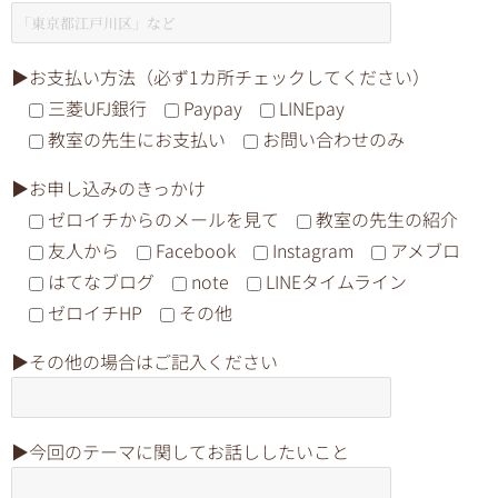
▶︎お支払い方法（必ず1カ所チェックしてください）
三菱UFJ銀行
Paypay
LINEpay
教室の先生にお支払い
お問い合わせのみ
▶︎お申し込みのきっかけ
ゼロイチからのメールを見て
教室の先生の紹介
友人から
Facebook
Instagram
アメブロ
はてなブログ
note
LINEタイムライン
ゼロイチHP
その他
▶︎その他の場合はご記入ください
▶︎今回のテーマに関してお話ししたいこと