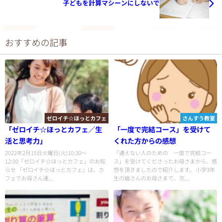
子どもを計算マシーンにしないで
おすすめの記事
ゼロイチ☆ほっとカフェ
さんすう教室
「ゼロイチ☆ほっとカフェ／生
「一度で完結コース」を受けて
活と思考力」
くれた方からの感想
2022年2月15日火曜日(火)10:30〜
「通えない人のための 一度で完結コー
12:00「ゼロイチ☆ほっとカフェ」のお知
ス」を受けてくださったお母さまから、感
らせ 「ゼロイチ☆ほっとカフェ」は、カ
想を頂きましたので紹介します。 小学3年
フェでお母さん達...
生の娘さんのお母さまで、次...