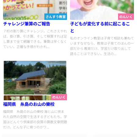
さんすう教室
のんいく
チャレンジ筆算のご報告
子どもが変化する前に起こるこ
と
７桁の割り算にチャレンジ。これさえやれ
ば、掛け算、引き算、そして検算すれば足
私のオンライン教室は子育て相談も兼ねて
し算まで全て網羅できる。筆算は早くなく
いますなぜなら、教育は子育てのほんの一
ていい。正確な手順がわかれ...
部だから 教育だけ、学習だけ取り出して
語ることはできない。生活の...
のんいく
福岡県 糸島のお山の樂校
福岡県 糸島のお山の樂校 海と山に挟ま
れた自然の空間で生活する子どもたち。学
習はどんぐり倶楽部の良質の算数文章問題
だけ。どんな子に育つのかワ...