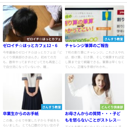
ゼロイチ☆ほっとカフェ
さんすう教室
ゼロイチ☆ほっとカフェ12・6
チャレンジ筆算のご報告
今年最後のゼロイチ☆ほっとカフェは「ど
７桁の割り算にチャレンジ。これさえやれ
んぐり倶楽部のきほんき」 初めての方
ば、掛け算、引き算、そして検算すれば足
も、数年やってますけどって方も再度ここ
し算まで全て網羅できる。筆算は早くなく
で自分流になっていないか、確...
ていい。正確な手順がわかれ...
さんすう教室
どんぐり倶楽部
卒業生からのお手紙
お母さんからの質問・・・子ど
もを怒らないことがストレスで
この春、小６で卒業した子から 手紙をも
らいました。 とても口数の少ない女の子
す
子どもを怒らずになんていられない！ 子