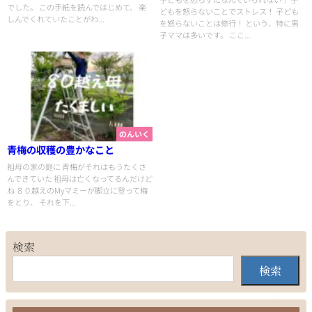
でした。 この手紙を読んではじめて、 楽
どもを怒らないことでストレス！ 子ども
しんでくれていたことがわ...
を怒らないことは修行！ という、特に男
子ママは多いです。 ここ...
のんいく
青梅の収穫の豊かなこと
祖母の家の庭に 青梅がそれはもうたくさ
んできていた 祖母は亡くなってるんだけど
ね ８０越えのMyマミーが脚立に登って梅
をとり、 それを下...
検索
検索