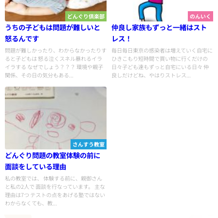
どんぐり倶楽部
のんいく
うちの子どもは問題が難しいと
仲良し家族もずっと一緒はスト
怒るんです
レス！
問題が難しかったり、わからなかったりす
毎日毎日東京の感染者は増えていく自宅に
ると子どもは 怒る泣くスネル暴れるイラ
ひきこもり短時間で買い物に行くだけの
イラする なぜでしょう？？？ 環境や親子
日々子ども達もずっと自宅にいる日々 仲
関係、その日の気分もある...
良しだけどね、やはりストレス...
さんすう教室
どんぐり問題の教室体験の前に
面談をしている理由
私の教室では、 体験する前に、親御さん
と私の2人で 面談を行なっています。 主な
理由は7つ テストの点をあげる塾ではない
わからなくても、教...