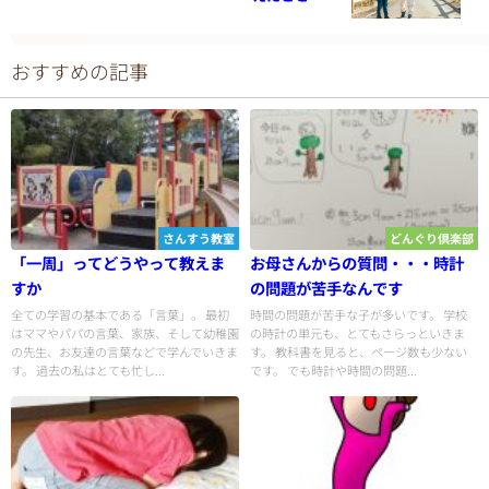
おすすめの記事
さんすう教室
どんぐり倶楽部
「一周」ってどうやって教えま
お母さんからの質問・・・時計
すか
の問題が苦手なんです
全ての学習の基本である「言葉」。 最初
時間の問題が苦手な子が多いです。 学校
はママやパパの言葉、家族、そして幼稚園
の時計の単元も、とてもさらっといきま
の先生、お友達の言葉などで学んでいきま
す。 教科書を見ると、ページ数も少ない
す。 過去の私はとても忙し...
です。 でも時計や時間の問題...