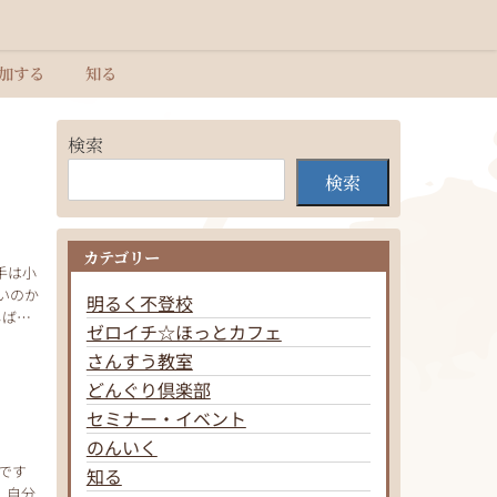
加する
知る
検索
検索
カテゴリー
手は小
いのか
明るく不登校
しばら
ゼロイチ☆ほっとカフェ
さんすう教室
どんぐり倶楽部
セミナー・イベント
のんいく
です
知る
 自分