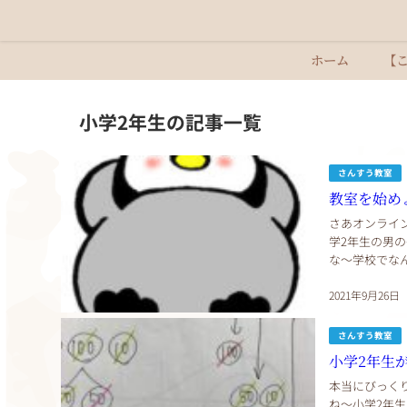
ホーム
【
小学2年生の記事一覧
さんすう教室
教室を始め
さあオンライ
学2年生の男
な～学校でな
く待ってみよう
2021年9月26日
さんすう教室
小学2年生
本当にびっく
ね〜小学2年