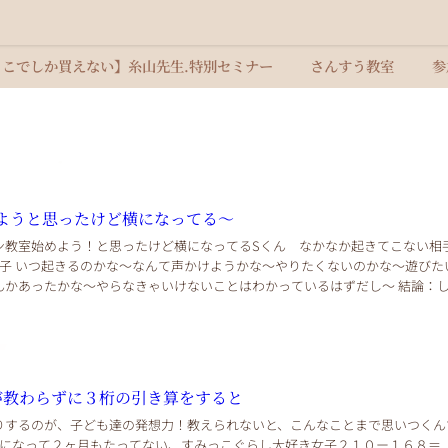
ここでしか買えない】糸山先生.特別セミナー
さんすう教室
参
ようと思ったけど横になってる〜
ン教室始めよう！と思ったけど横になってるSくん なかなか起きてこない相
の子 いつ起きるのかな〜なんて声かけようかな〜やりたくないのかな〜遊びた
んかあったかな〜やらなきゃいけないことはわかっているはずだし〜 結論：
 お互いだんまり時間3〜4分突然むくっと...
が教わらずに３桁の引き算をすると
りするのが、子ども達の発想力！教えられないと、こんなことまで思いつくん
生になって２ヶ月もたってない、すみっこぐらし大好き女子２１０ー１６８＝