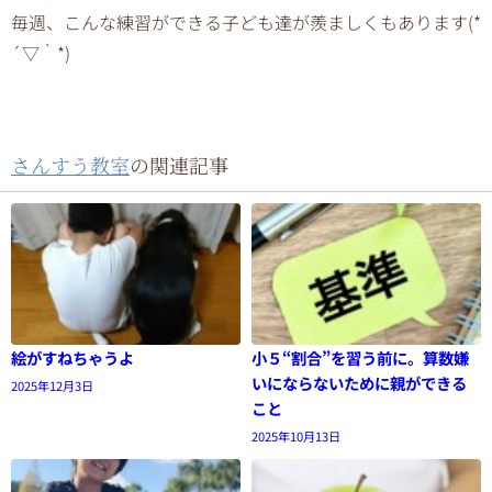
毎週、こんな練習ができる子ども達が羨ましくもあります(*
´▽｀*)
さんすう教室
の関連記事
絵がすねちゃうよ
小５“割合”を習う前に。算数嫌
いにならないために親ができる
2025年12月3日
こと
2025年10月13日