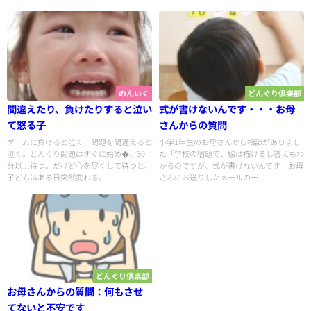
のんいく
どんぐり倶楽部
間違えたり、負けたりすると泣い
式が書けないんです・・・お母
て怒る子
さんからの質問
ゲームに負けると泣く、問題を間違えると
小学1年生のお母さんから相談がありまし
泣く。どんぐり問題はすぐに始め�、30
た「学校の宿題で、絵は描けるし答えもわ
分以上待つ。だけど心を尽くして待つと、
かるのですが、式が書けないんです」お母
子どもはある日突然変わる。...
さんにお送りしたメールの一...
どんぐり倶楽部
お母さんからの質問：何もさせ
てないと不安です