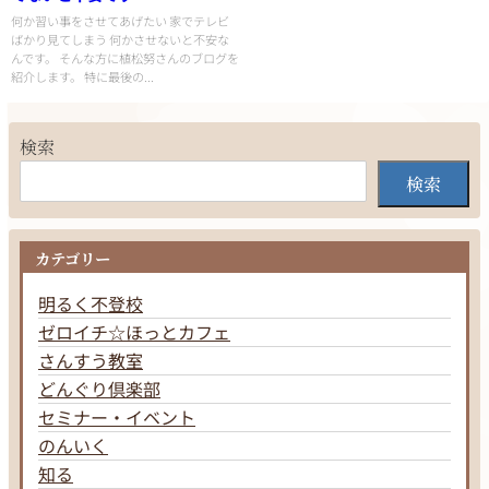
何か習い事をさせてあげたい 家でテレビ
ばかり見てしまう 何かさせないと不安な
んです。 そんな方に植松努さんのブログを
紹介します。 特に最後の...
検索
検索
カテゴリー
明るく不登校
ゼロイチ☆ほっとカフェ
さんすう教室
どんぐり倶楽部
セミナー・イベント
のんいく
知る