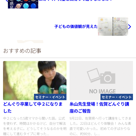
子どもの価値観が見えた
おすすめの記事
セミナー・イベント
セミナー・イベント
どんぐり卒業して中２になりま
糸山先生登場！佐賀どんぐり講
した
座のご報告
中２になったS君ママから聞いた話。公式
9月22日、佐賀県へ行って講座をしてきま
を使わず、時間はかかるけど、自分で解法
した。 22日はどんぐり体験会！ みんな素
を考える子に。どうしてそうなるのかを明
直で可愛いかった。 初めての子ばかりな
確にして進むタイプに育った...
のに、 約90分、し...