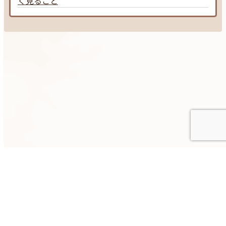
く見ること
2025©︎ゼロイチ｜知識と品格の子育て｜All Rights Reserved.