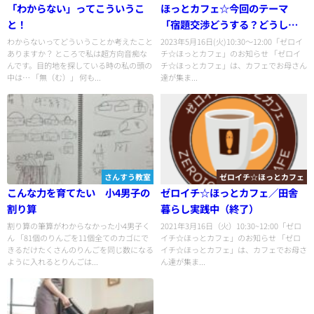
「わからない」ってこういうこ
ほっとカフェ☆今回のテーマ
と！
「宿題交渉どうする？どうし
た？」
わからないってどういうことか考えたこと
2023年5月16日(火)10:30〜12:00「ゼロイ
ありますか？ ところで私は超方向音痴な
チ☆ほっとカフェ」のお知らせ 「ゼロイ
んです。目的地を探している時の私の頭の
チ☆ほっとカフェ」は、カフェでお母さん
中は… 「無（む）」 何も...
達が集ま...
さんすう教室
ゼロイチ☆ほっとカフェ
こんな力を育てたい 小4男子の
ゼロイチ☆ほっとカフェ／田舎
割り算
暮らし実践中（終了）
割り算の筆算がわからなかった小4男子く
2021年3月16日（火）10:30~12:00「ゼロ
ん 「81個のりんごを11個全てのカゴにで
イチ☆ほっとカフェ」のお知らせ 「ゼロ
きるだけたくさんのりんごを同じ数になる
イチ☆ほっとカフェ」は、カフェでお母さ
ように入れるとりんごは...
ん達が集ま...