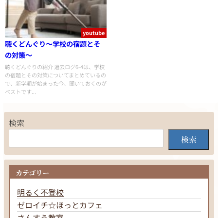
youtube
聴くどんぐり〜学校の宿題とそ
の対策〜
聴くどんぐりの紹介 過去ログ6-4は、学校
の宿題とその対策についてまとめているの
で、新学期が始まった今、聞いておくのが
ベストです...
検索
検索
カテゴリー
明るく不登校
ゼロイチ☆ほっとカフェ
さんすう教室