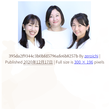
By
zeroichi
|
395da2f9344c3b0bfd5796afe6b8257b
Published
2020年12月17日
|
Full size is
300 × 196
pixels