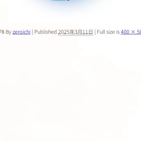
By
zeroichi
|
Published
2025年3月11日
|
Full size is
400 × 5
78