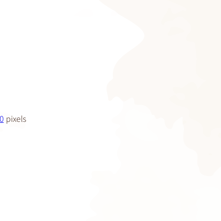
0
pixels