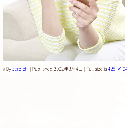
By
zeroichi
|
Published
2022年3月4日
|
Full size is
425 × 64
_s