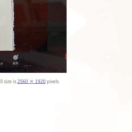
l size is
2560 × 1920
pixels