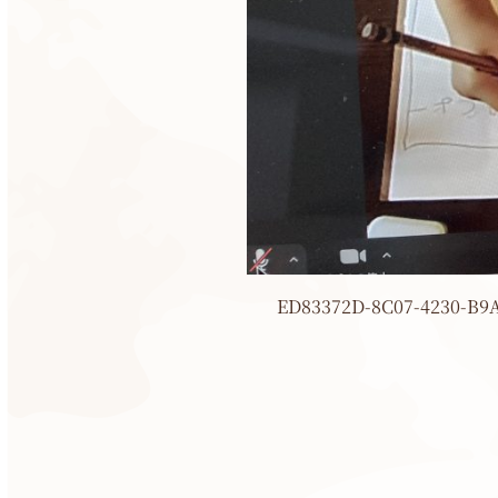
ED83372D-8C07-4230-B9