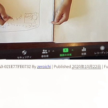
By
zeroichi
|
Published
2020年10月22日
|
Ful
A0-021E77FE0732