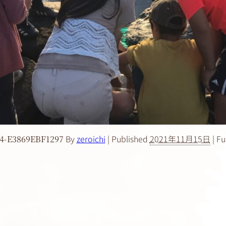
By
zeroichi
|
Published
2021年11月15日
|
Ful
4-E3869EBF1297