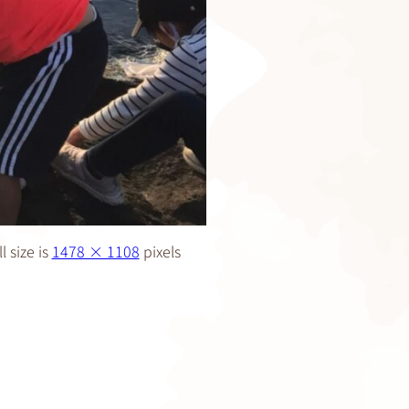
l size is
1478 × 1108
pixels