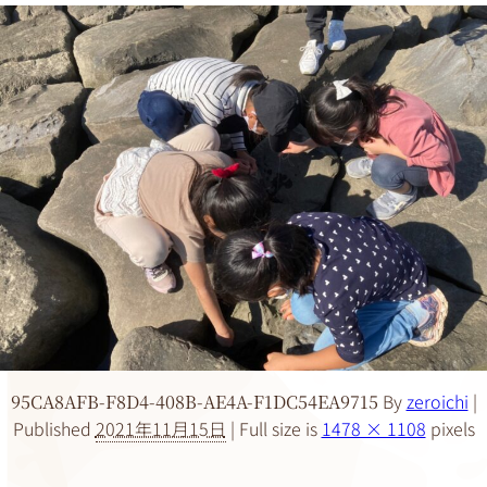
By
zeroichi
|
95CA8AFB-F8D4-408B-AE4A-F1DC54EA9715
Published
2021年11月15日
|
Full size is
1478 × 1108
pixels