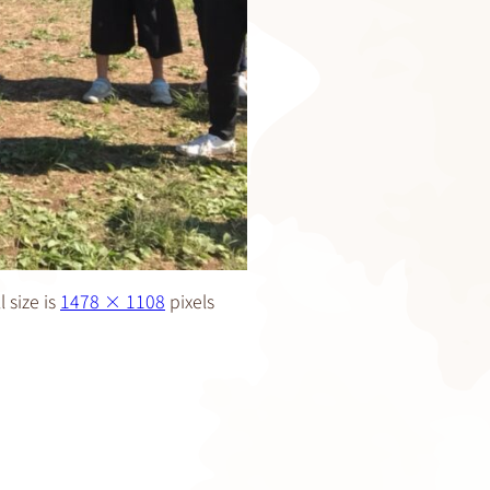
l size is
1478 × 1108
pixels