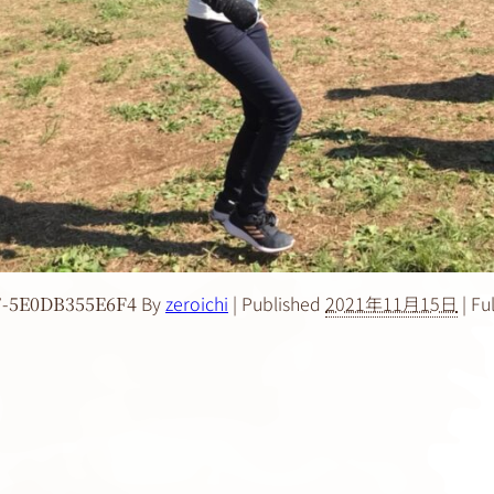
By
zeroichi
|
Published
2021年11月15日
|
Ful
7-5E0DB355E6F4