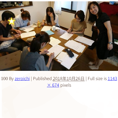
By
zeroichi
|
Published
2018年10月26日
|
Full size is
1143
100
× 674
pixels