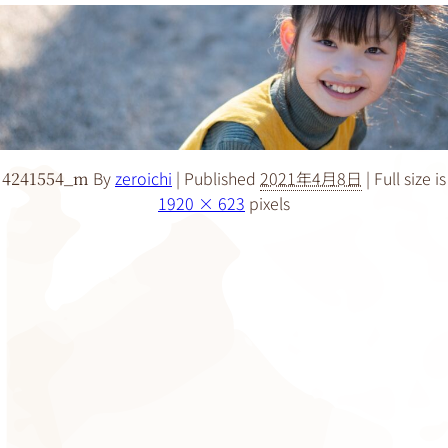
By
zeroichi
|
Published
2021年4月8日
|
Full size is
4241554_m
1920 × 623
pixels