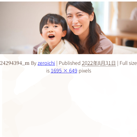
By
zeroichi
|
Published
2022年8月31日
|
Full size
24294394_m
is
1695 × 649
pixels