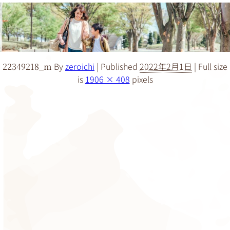
By
zeroichi
|
Published
2022年2月1日
|
Full size
22349218_m
is
1906 × 408
pixels