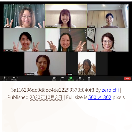
By
zeroichi
|
3a116296dc0d8cc46e22299370f040f3
Published
2020年10月3日
|
Full size is
500 × 302
pixels