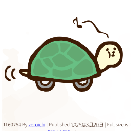
By
zeroichi
|
Published
2025年3月20日
|
Full size is
1160754