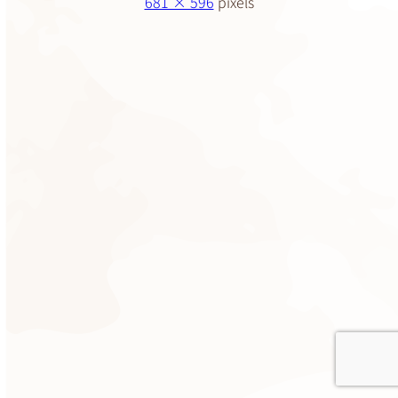
681 × 596
pixels