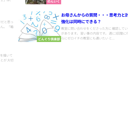
のんいく
お母さんからの質問・・・思考力と
強化は同時にできる？
手だと思っ
ん。 「箱
教室に問い合わせをくださった方に 確認して
があります。 習い事の内容です。 週に3回塾に行
らにゼロイチの教室にも通いたい と...
どんぐり倶楽部
絵を描いて
とが 大切