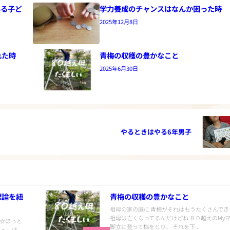
いる子ど
学力養成のチャンスはなんか困った時
2025年12月8日
れた時
青梅の収穫の豊かなこと
2025年6月30日
やるときはやる6年男子
理論を紐
青梅の収穫の豊かなこと
祖母の家の庭に 青梅がそれはもうたくさんでき
祖母は亡くなってるんだけどね ８０越えのMy
イチ☆ほっと
脚立に登って梅をとり、 それを下...
フェ」は、