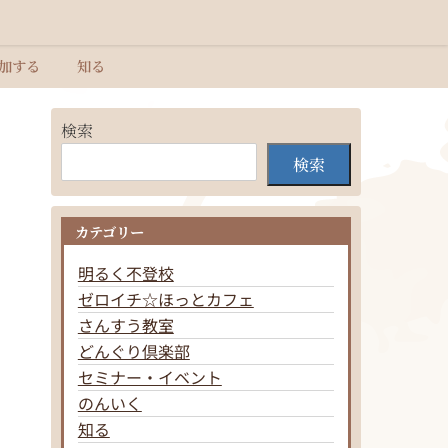
加する
知る
検索
検索
カテゴリー
明るく不登校
ゼロイチ☆ほっとカフェ
さんすう教室
どんぐり倶楽部
セミナー・イベント
のんいく
知る