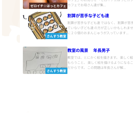
カフェでお母さん達が集...
ゼロイチ☆ほっとカフェ
割算が苦手な子ども達
割算が苦手な子ども達 ではなく、 割算が苦
ていない子ども達 の方が正しいかもしれませ
に２０個のおまんじゅうが入っています...
さんすう教室
教室の風景 年長男子
教室では、とにかく絵を描きます。 楽しく
もらうこと、 楽しく絵を描けるようになるこ
だからです。 この問題は年長さんが解...
さんすう教室