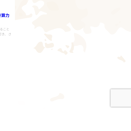
計算力
いること
き、 さ