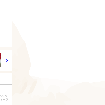
ていた
マミーが