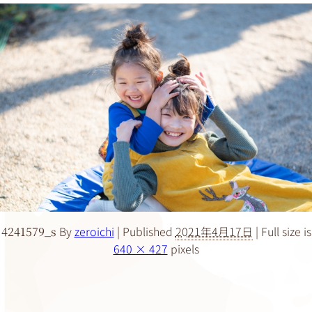
By
zeroichi
|
Published
2021年4月17日
|
Full size is
4241579_s
640 × 427
pixels