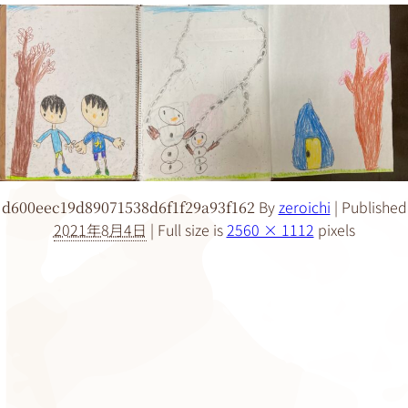
By
zeroichi
|
Published
d600eec19d89071538d6f1f29a93f162
2021年8月4日
|
Full size is
2560 × 1112
pixels