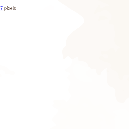
27
pixels