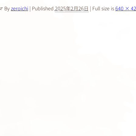
By
zeroichi
|
Published
2025年2月26日
|
Full size is
640 × 4
マ